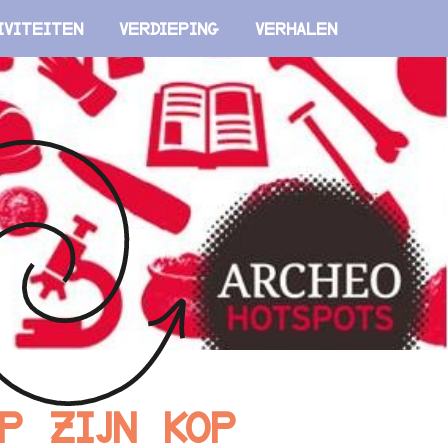
iviteiten
Verdieping
Verhalen
p zijn kop