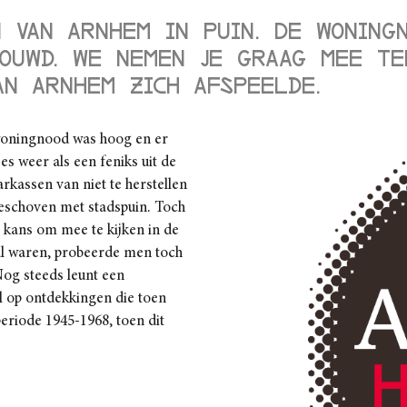
 van Arnhem in puin. De woning
ouwd. We nemen je graag mee te
van Arnhem zich afspeelde.
woningnood was hoog en er
 weer als een feniks uit de
rkassen van niet te herstellen
eschoven met stadspuin. Toch
 kans om mee te kijken in de
l waren, probeerde men toch
Nog steeds leunt een
l op ontdekkingen die toen
eriode 1945-1968, toen dit