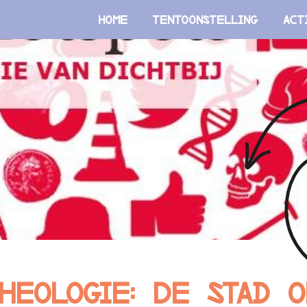
Home
Tentoonstelling
Act
heologie: De stad o