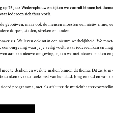
erug op 75 jaar Wederopbouw en kijken we vooruit binnen het th
waar iedereen zich thuis voelt.
leen de gebouwen, maar ook de mensen moesten een nieuw ritme, e
dere dorpen, steden, streken en landen.
oronacrisis. We leven ook nu in een nieuwe werkelijkheid. We moet
en, een omgeving waar je je veilig voelt, waar iedereen kan en m
uwen aan een nieuwe omgeving, kijken we met nieuwe blikken e
 mee te denken en werk te maken binnen dit thema. Dit zie je in o
e denken over de toekomst van hun stad. Jong en oud en van elk
arieerd programma, met als afsluiter de muziektheatervoorstelli