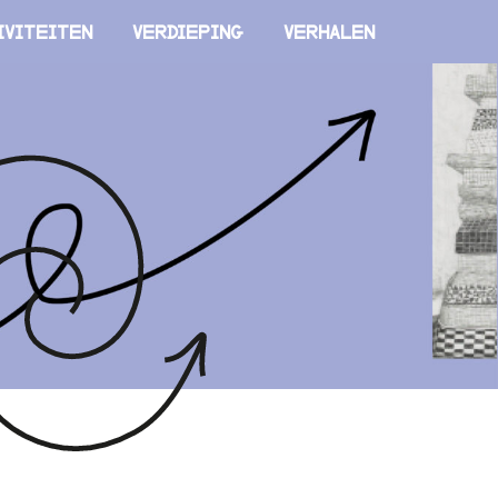
iviteiten
Verdieping
Verhalen