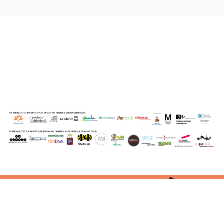
die telkens van plaats veranderen. “Wilt u het hele jaar
zomer? dan zweven we toch allemaal naar de zomer,
heerlijk zo’n zwevende miljoenen stad, zo heeft u het hele
jaar door een constante temperatuur”. Wij raken langzamer
verder vervreemd van de natuur die wij achterlaten, wij
laten de natuur haar gang gaan en gebruiken het landschap
slechts als decor. In deze zwevende steden is het leven net
zoals op Aarde, maar reizen is minder belangrijk geworden
aangezien alles zich bevindt op deze mega structuren.
Werk 3 –
Tunnelvisie, opstapeling en vitamine D
Bij de Inground cities is de gedachtegang om zo min
mogelijk ruimte in te nemen van de natuur. En , in plaats van
de lucht in te gaan, zet deze richting zich voort tot in het
diepste van de aarde. Op het eerste gezicht lijken deze
steden klein maar de grote zit hem in de diepte van de stad.
Elke stad is opgebouwd uit lagen, lagen zoals: de corporatie,
© 2021 Rozet - De Nieuwe Stad
|
de midden en arme klassen en de topklasse. Daglicht geeft
Ontwikkeling website:
T100