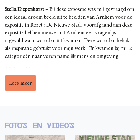
Stella Diepenhorst –
Bij deze expositie was mij
gevraagd
om
een ideaal droom beeld uit te beelden van Arnhem
voor de
expositie in Rozet : De Nieuwe Stad
.
Voorafgaand aan deze
expositie hebben m
ensen uit Arnhem een vragenlijst
ingevuld waar woorden uit kwamen. Deze woorden
heb ik
als inspiratie gebruik
t
voor mijn werk. Er kwamen bij mij 2
categorieën naar voren namelijk mens en omgeving.
Werk 1 – Mens
Dit werk staat symbool voor respect en cultuur. Deze
Lees meer
woorden betekenen heel veel voor het ideaal beeld voor
Arnhem. Heel veel mensen streven naar een respectvolle
samenleving waar veel culturen samen komen. Dit geef ik
weer door veel verschillende mensen bij elkaar te zetten.
Vooral in deze tijd met corona is het heel belangrijk om
Foto's en video's
positief te blijven
, en respectvol met andere om te gaan. Ik
hoop dat mijn schilderij dit gedrag oproept.