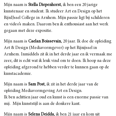
Mijn naam is
Stella Diepenhorst
, ik ben een 20 jarige
kunstenaar en student
. Ik studeer
A
rt en
D
esign op het
R
ijn
IJssel
College in Arnhem
. Mijn passie ligt bij schilderen
en video’s maken. Daarom ben ik enthousiast aan het werk
gegaan met deze expositie.
Mijn naam is
Caelan Boissevain
, 20 jaar. Ik doe de opleiding
Art & Design (Mediavormgever) op het Rijnijssel in
Arnhem. Inmiddels zit ik in het derde jaar en ik vermaak me
zeer, dit is echt wat ik leuk vind om te doen. Ik hoop na deze
opleiding afgerond te hebben verder te kunnen gaan op de
kunstacademie.
Mijn naam is
Sam Post
, ik zit in het derde jaar van de
opleiding Mediavormgeving Art en Design.
Ik ben achttien jaar oud en kunst is een enorme passie van
mij. Mijn kunststijl is aan de donkere kant.
Mijn naam is
Selena Deidda
, ik ben 21 jaar en kom uit